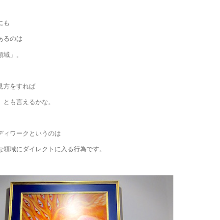
にも
あるのは
領域」。
見方をすれば
」とも言えるかな。
ディワークというのは
な領域にダイレクトに入る行為です。