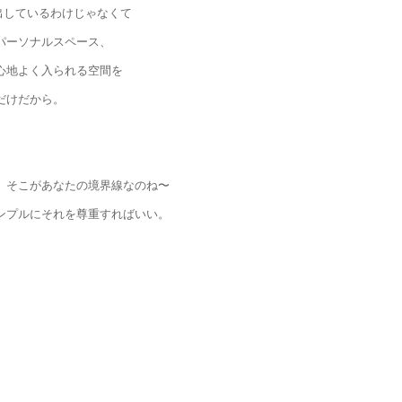
を出しているわけじゃなくて
パーソナルスペース、
心地よく入られる空間を
だけだから。
、そこがあなたの境界線なのね〜
ンプルにそれを尊重すればいい。