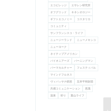
エコビレッジ
エサレン研究所
オフグリッド
キネシオロジー
ギフトエコノミー
コスタリカ
コミュニティ
サンフランシスコ・ライフ
ニュージーランド
ニューメキシコ
ニューヨーク
ネイティブアメリカン
バイオニアーズ
バーニングマン
パーマカルチャー
フェスティバル
マインドフルネス
ヴィパッサナ瞑想
五井平和財団
共感コミュニケーション
意識
温泉
祈り
葉山ライフ