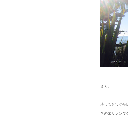
さて。
帰ってきてから
そのエサレンで