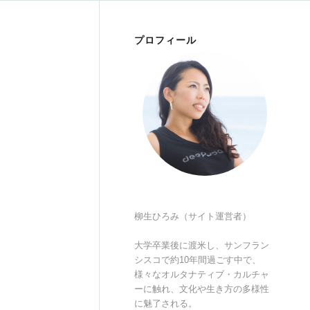
プロフィール
柳生ひろみ（サイト運営者）
大学卒業後に渡米し、サンフラン
シスコで約10年間過ごす中で、
様々なオルタナティブ・カルチャ
ーに触れ、文化や生き方の多様性
に魅了される。