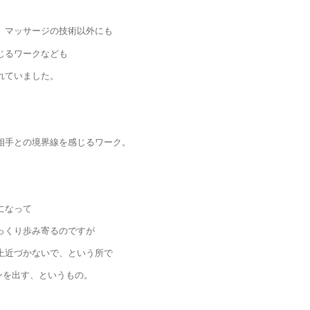
、マッサージの技術以外にも
じるワークなども
れていました。
相手との境界線を感じるワーク。
になって
っくり歩み寄るのですが
上近づかないで、という所で
インを出す、というもの。