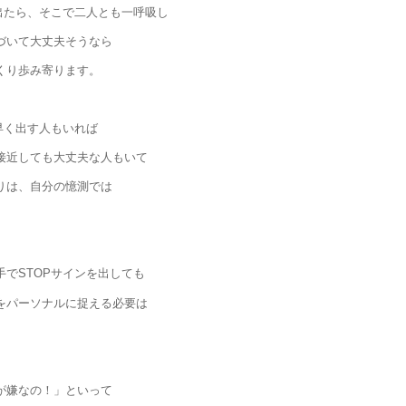
が出たら、そこで二人とも一呼吸し
づいて大丈夫そうなら
くり歩み寄ります。
早く出す人もいれば
接近しても大丈夫な人もいて
りは、自分の憶測では
。
手でSTOPサインを出しても
をパーソナルに捉える必要は
。
が嫌なの！」といって