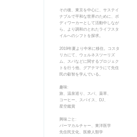
その後、東京を中心に、サステイ
ナブルで平和な世界のために、ボ
ディワーカーとして活動中しなが
ら、より調和のとれたライフスタ
イルへのシフトを探求。
2019年夏より中米に移住。コスタ
リカにて、ウェルネスツーリズ
ム、スパなどに関するプロジェク
トを行う他、グアテマラにて先住
民の叡智を学んでいる。
趣味:
旅、温泉巡り、スパ、薬草、
コーヒー、スパイス、DJ、
星空鑑賞
興味ごと:
パーマカルチャー、東洋医学
先住民文化、医療人類学