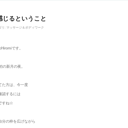
感じるということ
ゴリ:
マッサージ＆ボディワーク
eのHiromiです。
最初の新月の夜。
てた方は、今一度
確認するには
ですね☆
自分の枠を広げながら