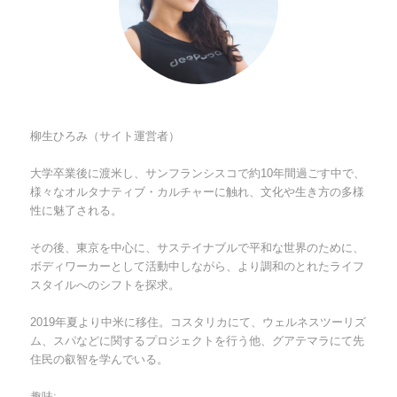
柳生ひろみ（サイト運営者）
大学卒業後に渡米し、サンフランシスコで約10年間過ごす中で、
様々なオルタナティブ・カルチャーに触れ、文化や生き方の多様
性に魅了される。
その後、東京を中心に、サステイナブルで平和な世界のために、
ボディワーカーとして活動中しながら、より調和のとれたライフ
スタイルへのシフトを探求。
2019年夏より中米に移住。コスタリカにて、ウェルネスツーリズ
ム、スパなどに関するプロジェクトを行う他、グアテマラにて先
住民の叡智を学んでいる。
趣味: