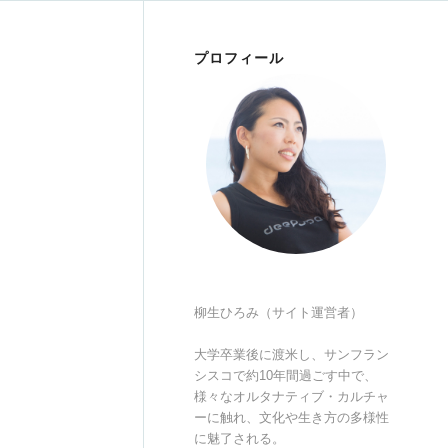
プロフィール
柳生ひろみ（サイト運営者）
大学卒業後に渡米し、サンフラン
シスコで約10年間過ごす中で、
様々なオルタナティブ・カルチャ
ーに触れ、文化や生き方の多様性
に魅了される。