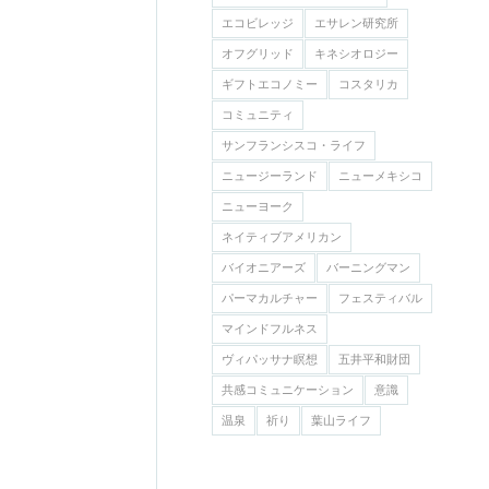
エコビレッジ
エサレン研究所
オフグリッド
キネシオロジー
ギフトエコノミー
コスタリカ
コミュニティ
サンフランシスコ・ライフ
ニュージーランド
ニューメキシコ
ニューヨーク
ネイティブアメリカン
バイオニアーズ
バーニングマン
パーマカルチャー
フェスティバル
マインドフルネス
ヴィパッサナ瞑想
五井平和財団
共感コミュニケーション
意識
温泉
祈り
葉山ライフ