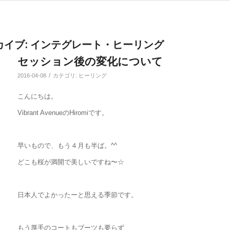
カイブ:
インテグレート・ヒーリング
セッション後の変化について
/
2016-04-08
カテゴリ:
ヒーリング
こんにちは。
Vibrant AvenueのHiromiです。
早いもので、もう４月も半ば。^^
どこも桜が満開で美しいですね〜☆
日本人でよかったーと思える季節です。
もう厚手のコートもブーツも要らず