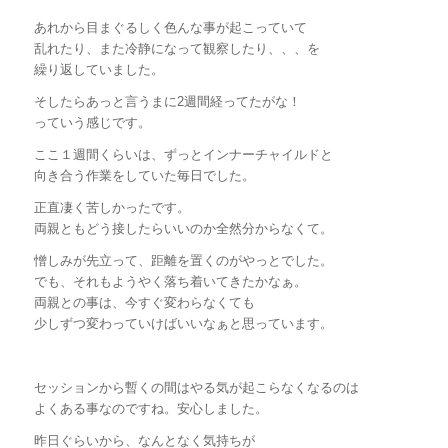
あれから目まぐるしく色んな事が起こっていて
乱れたり、また冷静になって観察したり、、、を
繰り返していました。
そしたらあっと言うまに2週間経ってたがな！
っていう感じです。
ここ１週間くらいは、ずっとインナーチャイルドと
向き合う作業をしていた毎日でした。
正直凄く苦しかったです。
両親ともどう接したらいいのか全然分からなくて。
憎しみが先立って、距離を置くのがやっとでした。
でも、それもようやく落ち着いてきたかなぁ。
両親との事は、今すぐ変わらなくても
少しずつ変わっていけばいいなぁと思っています。
セッションから暫くの間はやる気が起こらなくなるのは
よくある事なのですね。安心しました。
昨日ぐらいから、なんとなく気持ちが