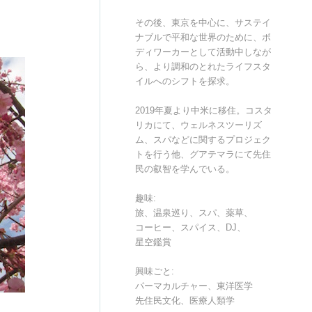
その後、東京を中心に、サステイ
ナブルで平和な世界のために、ボ
ディワーカーとして活動中しなが
ら、より調和のとれたライフスタ
イルへのシフトを探求。
2019年夏より中米に移住。コスタ
リカにて、ウェルネスツーリズ
ム、スパなどに関するプロジェク
トを行う他、グアテマラにて先住
民の叡智を学んでいる。
趣味:
旅、温泉巡り、スパ、薬草、
コーヒー、スパイス、DJ、
星空鑑賞
興味ごと:
パーマカルチャー、東洋医学
先住民文化、医療人類学