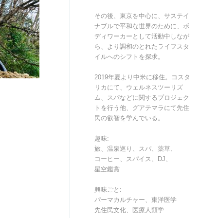
その後、東京を中心に、サステイ
ナブルで平和な世界のために、ボ
ディワーカーとして活動中しなが
ら、より調和のとれたライフスタ
イルへのシフトを探求。
2019年夏より中米に移住。コスタ
リカにて、ウェルネスツーリズ
ム、スパなどに関するプロジェク
トを行う他、グアテマラにて先住
民の叡智を学んでいる。
趣味:
旅、温泉巡り、スパ、薬草、
コーヒー、スパイス、DJ、
星空鑑賞
興味ごと:
パーマカルチャー、東洋医学
先住民文化、医療人類学