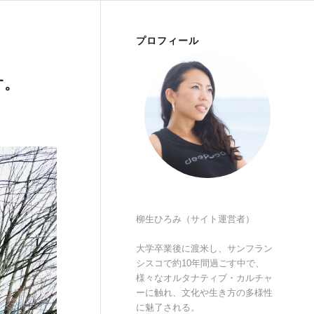
プロフィール
す。
柳生ひろみ（サイト運営者）
大学卒業後に渡米し、サンフラン
シスコで約10年間過ごす中で、
様々なオルタナティブ・カルチャ
ーに触れ、文化や生き方の多様性
に魅了される。