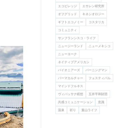
エコビレッジ
エサレン研究所
オフグリッド
キネシオロジー
ギフトエコノミー
コスタリカ
コミュニティ
サンフランシスコ・ライフ
ニュージーランド
ニューメキシコ
ニューヨーク
ネイティブアメリカン
バイオニアーズ
バーニングマン
パーマカルチャー
フェスティバル
マインドフルネス
ヴィパッサナ瞑想
五井平和財団
共感コミュニケーション
意識
温泉
祈り
葉山ライフ