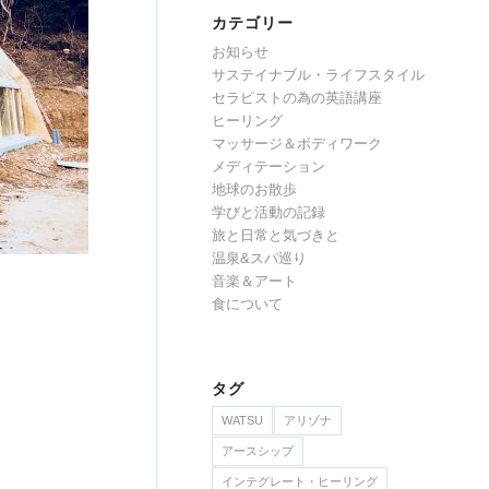
カテゴリー
お知らせ
サステイナブル・ライフスタイル
セラピストの為の英語講座
ヒーリング
マッサージ＆ボディワーク
メディテーション
地球のお散歩
学びと活動の記録
旅と日常と気づきと
温泉&スパ巡り
音楽＆アート
食について
タグ
WATSU
アリゾナ
アースシップ
インテグレート・ヒーリング