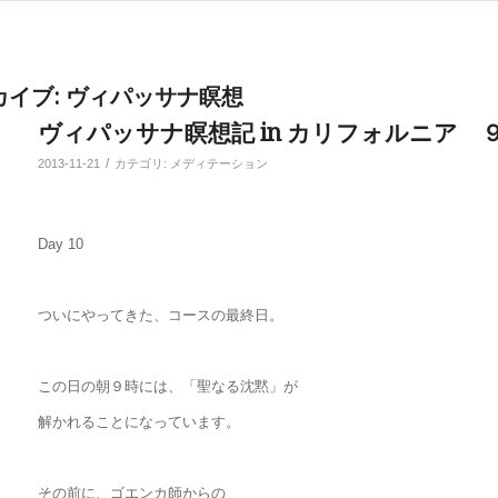
カイブ:
ヴィパッサナ瞑想
ヴィパッサナ瞑想記 in カリフォルニア 
/
2013-11-21
カテゴリ:
メディテーション
Day 10
ついにやってきた、コースの最終日。
この日の朝９時には、「聖なる沈黙」が
解かれることになっています。
その前に、ゴエンカ師からの