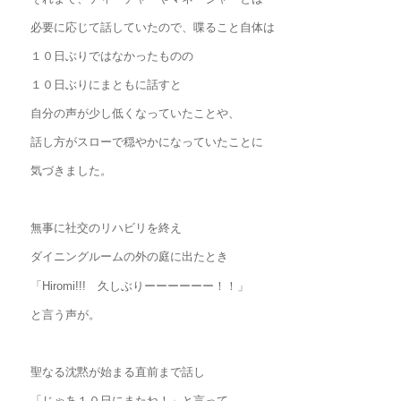
必要に応じて話していたので、喋ること自体は
１０日ぶりではなかったものの
１０日ぶりにまともに話すと
自分の声が少し低くなっていたことや、
話し方がスローで穏やかになっていたことに
気づきました。
無事に社交のリハビリを終え
ダイニングルームの外の庭に出たとき
「Hiromi!!! 久しぶりーーーーーー！！」
と言う声が。
聖なる沈黙が始まる直前まで話し
「じゃあ１０日にまたね！」と言って