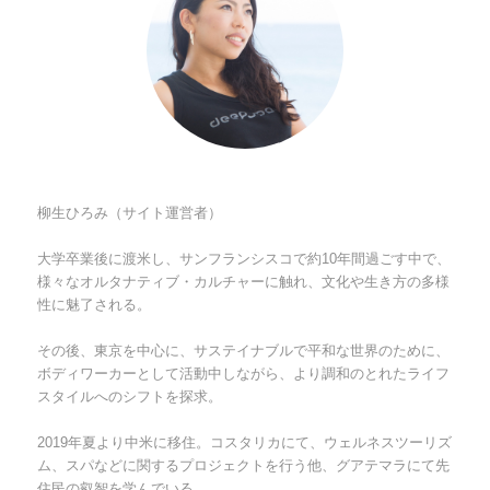
柳生ひろみ（サイト運営者）
大学卒業後に渡米し、サンフランシスコで約10年間過ごす中で、
様々なオルタナティブ・カルチャーに触れ、文化や生き方の多様
性に魅了される。
その後、東京を中心に、サステイナブルで平和な世界のために、
ボディワーカーとして活動中しながら、より調和のとれたライフ
スタイルへのシフトを探求。
2019年夏より中米に移住。コスタリカにて、ウェルネスツーリズ
ム、スパなどに関するプロジェクトを行う他、グアテマラにて先
住民の叡智を学んでいる。