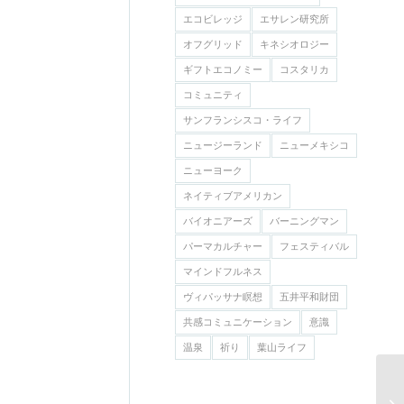
エコビレッジ
エサレン研究所
オフグリッド
キネシオロジー
ギフトエコノミー
コスタリカ
コミュニティ
サンフランシスコ・ライフ
ニュージーランド
ニューメキシコ
ニューヨーク
ネイティブアメリカン
バイオニアーズ
バーニングマン
パーマカルチャー
フェスティバル
マインドフルネス
ヴィパッサナ瞑想
五井平和財団
共感コミュニケーション
意識
温泉
祈り
葉山ライフ