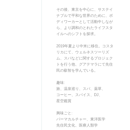
その後、東京を中心に、サステイ
ナブルで平和な世界のために、ボ
ディワーカーとして活動中しなが
ら、より調和のとれたライフスタ
イルへのシフトを探求。
2019年夏より中米に移住。コスタ
リカにて、ウェルネスツーリズ
ム、スパなどに関するプロジェク
トを行う他、グアテマラにて先住
民の叡智を学んでいる。
趣味:
旅、温泉巡り、スパ、薬草、
コーヒー、スパイス、DJ、
星空鑑賞
興味ごと:
パーマカルチャー、東洋医学
先住民文化、医療人類学