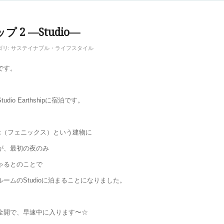
 2 —Studio—
ゴリ:
サステイナブル・ライフスタイル
です。
dio Earthshipに宿泊です。
nix（フェニックス）という建物に
が、最初の夜のみ
ゃるとのことで
ームのStudioに泊まることになりました。
全開で、早速中に入ります〜☆