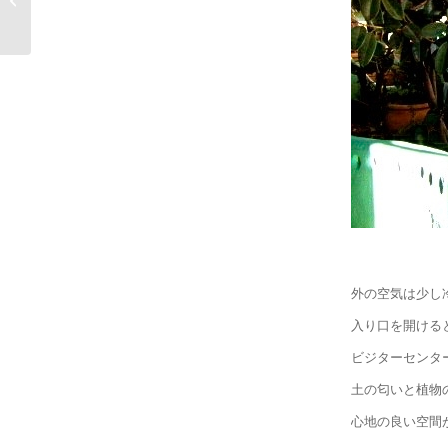
ー
外の空気は少し
入り口を開ける
ビジターセンタ
土の匂いと植物
心地の良い空間