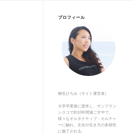
プロフィール
柳生ひろみ（サイト運営者）
大学卒業後に渡米し、サンフラン
シスコで約10年間過ごす中で、
様々なオルタナティブ・カルチャ
ーに触れ、文化や生き方の多様性
に魅了される。