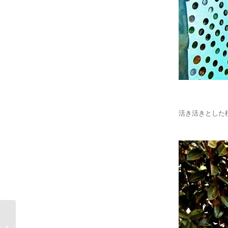
活き活きとした
アースシップ 1 —到着