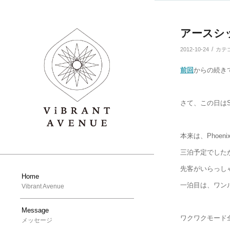
よ
よ
り:
り:
アースシップ
/
2012-10-24
カテ
前回
からの続き
さて、この日はStu
本来は、Phoe
三泊予定でした
先客がいらっし
Home
一泊目は、ワンル
Vibrant Avenue
Message
ワクワクモード
メッセージ