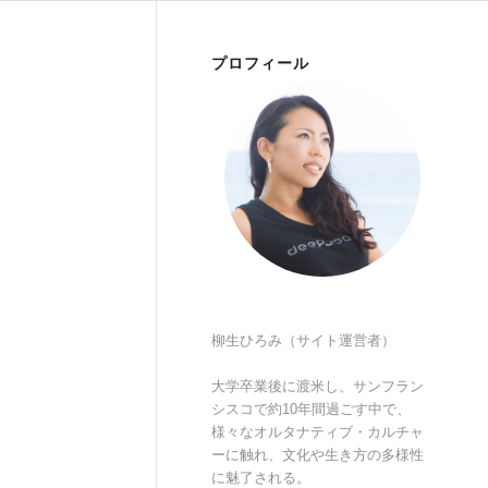
プロフィール
柳生ひろみ（サイト運営者）
大学卒業後に渡米し、サンフラン
シスコで約10年間過ごす中で、
様々なオルタナティブ・カルチャ
ーに触れ、文化や生き方の多様性
に魅了される。