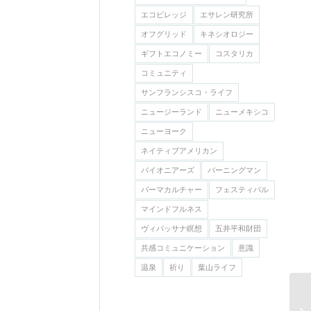
エコビレッジ
エサレン研究所
オフグリッド
キネシオロジー
ギフトエコノミー
コスタリカ
コミュニティ
サンフランシスコ・ライフ
ニュージーランド
ニューメキシコ
ニューヨーク
ネイティブアメリカン
バイオニアーズ
バーニングマン
パーマカルチャー
フェスティバル
マインドフルネス
ヴィパッサナ瞑想
五井平和財団
共感コミュニケーション
意識
温泉
祈り
葉山ライフ