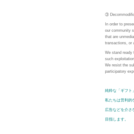
③ Decommodi
In order to preser
our community s
that are unmedi
transactions, or 
We stand ready t
such exploitation
We resist the su
participatory exp
純粋な「ギフト
私たちは営利的
広告などを介さ
目指します。