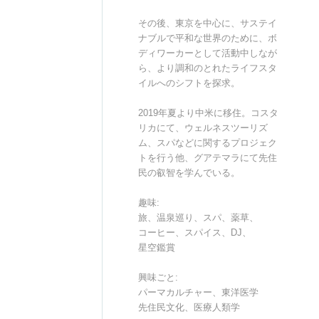
その後、東京を中心に、サステイ
ナブルで平和な世界のために、ボ
ディワーカーとして活動中しなが
ら、より調和のとれたライフスタ
イルへのシフトを探求。
2019年夏より中米に移住。コスタ
リカにて、ウェルネスツーリズ
ム、スパなどに関するプロジェク
トを行う他、グアテマラにて先住
民の叡智を学んでいる。
趣味:
旅、温泉巡り、スパ、薬草、
コーヒー、スパイス、DJ、
星空鑑賞
興味ごと:
パーマカルチャー、東洋医学
先住民文化、医療人類学