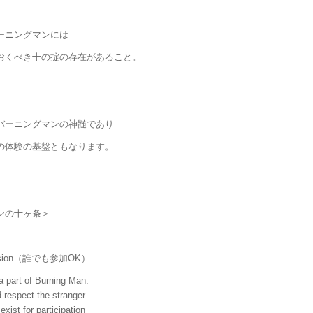
ーニングマンには
おくべき十の掟の存在があること。
バーニングマンの神髄であり
の体験の基盤ともなります。
ンの十ヶ条＞
clusion（誰でも参加OK）
 part of Burning Man.
respect the stranger.
exist for participation