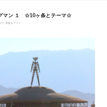
グマン １ ☆10ヶ条とテーマ☆
ゴリ:
音楽＆アート