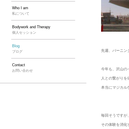
Who I am
私について
Bodywork and Therapy
個人セッション
Blog
先週、バーニン
ブログ
Contact
今年も、沢山の
お問い合わせ
人との繋がりを
本当にマジカル
毎回そうですが
その体験を消化