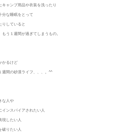
たキャンプ用品や衣装を洗ったり
十分な睡眠をとって
たりしていると
、もう１週間が過ぎてしまうもの。
かかるけど
１週間の砂漠ライフ、、、。^^
きな人や
にインスパイアされたい人
表現したい人
を破りたい人