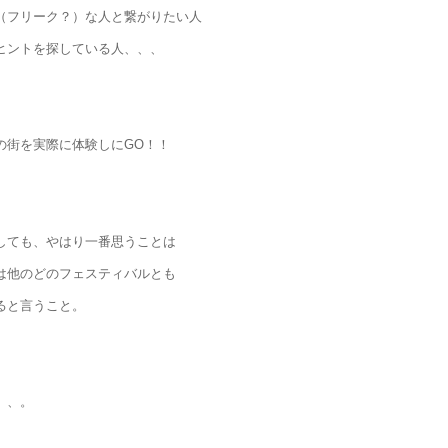
（フリーク？）な人と繋がりたい人
ヒントを探している人、、、
の街を実際に体験しにGO！！
しても、やはり一番思うことは
は他のどのフェスティバルとも
ると言うこと。
、、。