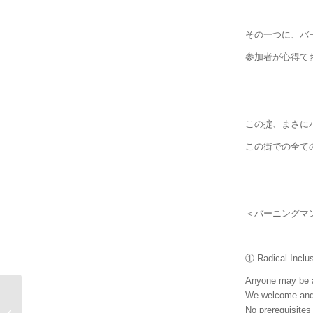
その一つに、バ
参加者が心得て
この掟、まさに
この街での全て
＜バーニングマ
① Radical In
Anyone may be a
We welcome and 
No prerequisites 
砂漠への恋心