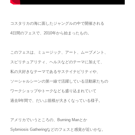
コスタリカの海に面したジャングルの中で開催される
4日間のフェスで、2010年から始まったもの。
このフェスは、ミュージック、アート、ムーブメント、
スピリチュアリティ、ヘルスなどのテーマに加えて、
私の大好きなテーマであるサステイナビリティや、
ソーシャルシーンの第一線で活躍している活動家たちの
ワークショップやトークなども盛り込まれていて
過去9年間で、だいぶ規模が大きくなっている様子。
アメリカでいうところの、Burning Manとか
Sybmiosis Gatheringなどのフェスと感覚が近いかな。