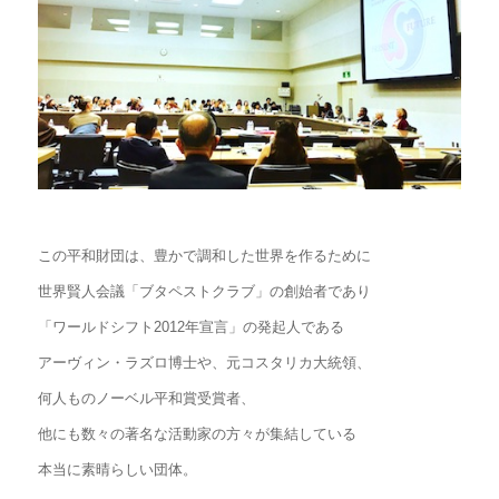
この平和財団は、豊かで調和した世界を作るために
世界賢人会議「ブタペストクラブ」の創始者であり
「ワールドシフト2012年宣言」の発起人である
アーヴィン・ラズロ博士や、元コスタリカ大統領、
何人ものノーベル平和賞受賞者、
他にも数々の著名な活動家の方々が集結している
本当に素晴らしい団体。