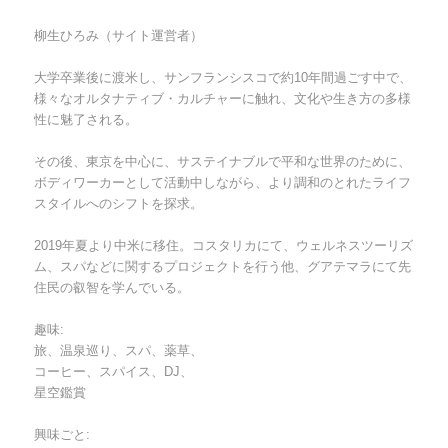
柳生ひろみ（サイト運営者）
大学卒業後に渡米し、サンフランシスコで約10年間過ごす中で、
様々なオルタナティブ・カルチャーに触れ、文化や生き方の多様
性に魅了される。
その後、東京を中心に、サステイナブルで平和な世界のために、
ボディワーカーとして活動中しながら、より調和のとれたライフ
スタイルへのシフトを探求。
2019年夏より中米に移住。コスタリカにて、ウェルネスツーリズ
ム、スパなどに関するプロジェクトを行う他、グアテマラにて先
住民の叡智を学んでいる。
趣味:
旅、温泉巡り、スパ、薬草、
コーヒー、スパイス、DJ、
星空鑑賞
興味ごと: