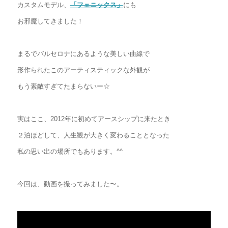
カスタムモデル、
「フェニックス」
にも
お邪魔してきました！
まるでバルセロナにあるような美しい曲線で
形作られたこのアーティスティックな外観が
もう素敵すぎてたまらないー☆
実はここ、2012年に初めてアースシップに来たとき
２泊ほどして、人生観が大きく変わることとなった
私の思い出の場所でもあります。^^
今回は、動画を撮ってみました〜。