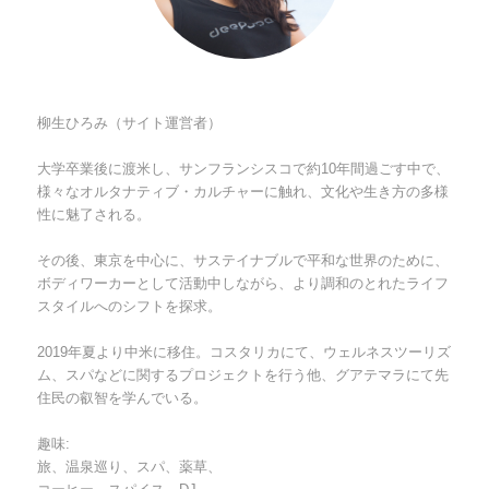
柳生ひろみ（サイト運営者）
大学卒業後に渡米し、サンフランシスコで約10年間過ごす中で、
様々なオルタナティブ・カルチャーに触れ、文化や生き方の多様
性に魅了される。
その後、東京を中心に、サステイナブルで平和な世界のために、
ボディワーカーとして活動中しながら、より調和のとれたライフ
スタイルへのシフトを探求。
2019年夏より中米に移住。コスタリカにて、ウェルネスツーリズ
ム、スパなどに関するプロジェクトを行う他、グアテマラにて先
住民の叡智を学んでいる。
趣味:
旅、温泉巡り、スパ、薬草、