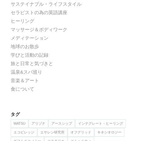
サステイナブル・ライフスタイル
セラピストの為の英語講座
ヒーリング
マッサージ＆ボディワーク
メディテーション
地球のお散歩
学びと活動の記録
旅と日常と気づきと
温泉&スパ巡り
音楽＆アート
食について
タグ
WATSU
アリゾナ
アースシップ
インテグレート・ヒーリング
エコビレッジ
エサレン研究所
オフグリッド
キネシオロジー
ギフトエコノミー
コスタリカ
コミュニティ