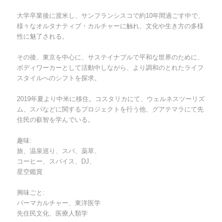
大学卒業後に渡米し、サンフランシスコで約10年間過ごす中で、
様々なオルタナティブ・カルチャーに触れ、文化や生き方の多様
性に魅了される。
その後、東京を中心に、サステイナブルで平和な世界のために、
ボディワーカーとして活動中しながら、より調和のとれたライフ
スタイルへのシフトを探求。
2019年夏より中米に移住。コスタリカにて、ウェルネスツーリズ
ム、スパなどに関するプロジェクトを行う他、グアテマラにて先
住民の叡智を学んでいる。
趣味:
旅、温泉巡り、スパ、薬草、
コーヒー、スパイス、DJ、
星空鑑賞
興味ごと:
パーマカルチャー、東洋医学
先住民文化、医療人類学