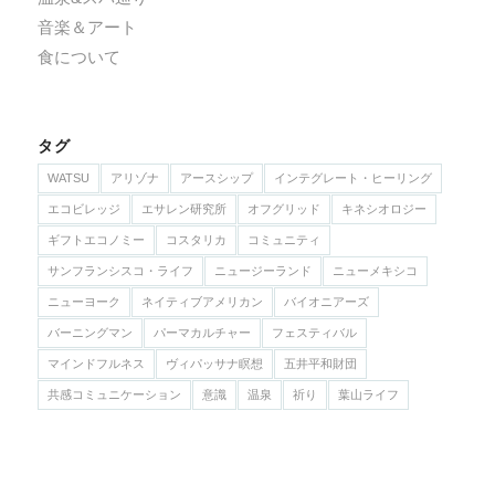
音楽＆アート
食について
タグ
WATSU
アリゾナ
アースシップ
インテグレート・ヒーリング
エコビレッジ
エサレン研究所
オフグリッド
キネシオロジー
ギフトエコノミー
コスタリカ
コミュニティ
サンフランシスコ・ライフ
ニュージーランド
ニューメキシコ
ニューヨーク
ネイティブアメリカン
バイオニアーズ
バーニングマン
パーマカルチャー
フェスティバル
マインドフルネス
ヴィパッサナ瞑想
五井平和財団
共感コミュニケーション
意識
温泉
祈り
葉山ライフ