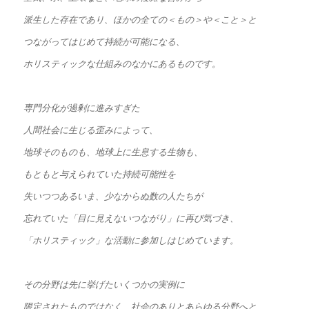
派生した存在であり、ほかの全ての＜もの＞や＜こと＞と
つながってはじめて持続が可能になる、
ホリスティックな仕組みのなかにあるものです。
専門分化が過剰に進みすぎた
人間社会に生じる歪みによって、
地球そのものも、地球上に生息する生物も、
もともと与えられていた持続可能性を
失いつつあるいま、少なからぬ数の人たちが
忘れていた「目に見えないつながり」に再び気づき、
「ホリスティック」な活動に参加しはじめています。
その分野は先に挙げたいくつかの実例に
限定されたものではなく、社会のありとあらゆる分野へと