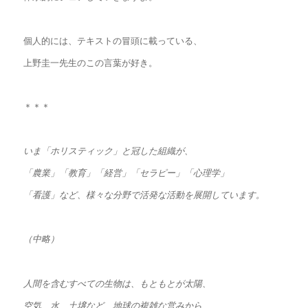
個人的には、テキストの冒頭に載っている、
上野圭一先生のこの言葉が好き。
＊＊＊
いま「ホリスティック」と冠した組織が、
「農業」「教育」「経営」「セラピー」「心理学」
「看護」など、様々な分野で活発な活動を展開しています。
（中略）
人間を含むすべての生物は、もともとが太陽、
空気、水、土壌など、地球の複雑な営みから