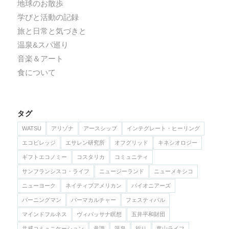
地球のお散歩
学びと活動の記録
旅と日常と気づきと
温泉&スパ巡り
音楽＆アート
食について
タグ
WATSU
アリゾナ
アースシップ
インテグレート・ヒーリング
エコビレッジ
エサレン研究所
オフグリッド
キネシオロジー
ギフトエコノミー
コスタリカ
コミュニティ
サンフランシスコ・ライフ
ニュージーランド
ニューメキシコ
ニューヨーク
ネイティブアメリカン
バイオニアーズ
バーニングマン
パーマカルチャー
フェスティバル
マインドフルネス
ヴィパッサナ瞑想
五井平和財団
共感コミュニケーション
意識
温泉
祈り
葉山ライフ