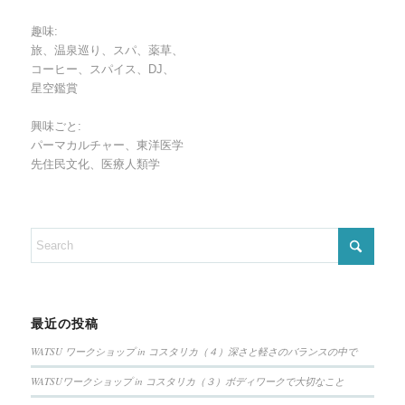
趣味:
旅、温泉巡り、スパ、薬草、
コーヒー、スパイス、DJ、
星空鑑賞
興味ごと:
パーマカルチャー、東洋医学
先住民文化、医療人類学
最近の投稿
WATSU ワークショップ in コスタリカ（４）深さと軽さのバランスの中で
WATSUワークショップ in コスタリカ（３）ボディワークで大切なこと