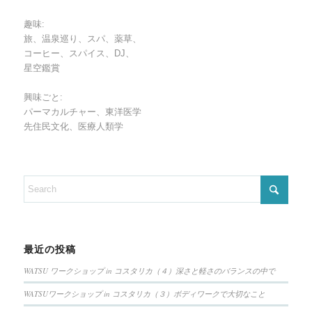
趣味:
旅、温泉巡り、スパ、薬草、
コーヒー、スパイス、DJ、
星空鑑賞
興味ごと:
パーマカルチャー、東洋医学
先住民文化、医療人類学
最近の投稿
WATSU ワークショップ in コスタリカ（４）深さと軽さのバランスの中で
WATSUワークショップ in コスタリカ（３）ボディワークで大切なこと