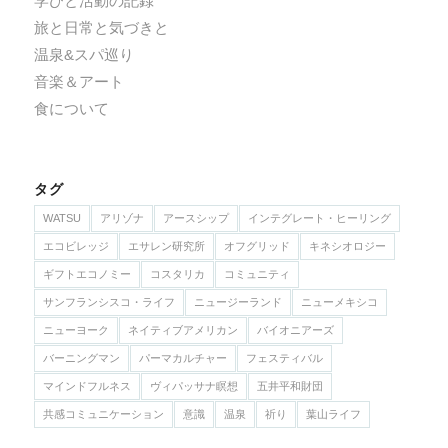
学びと活動の記録
旅と日常と気づきと
温泉&スパ巡り
音楽＆アート
食について
タグ
WATSU
アリゾナ
アースシップ
インテグレート・ヒーリング
エコビレッジ
エサレン研究所
オフグリッド
キネシオロジー
ギフトエコノミー
コスタリカ
コミュニティ
サンフランシスコ・ライフ
ニュージーランド
ニューメキシコ
ニューヨーク
ネイティブアメリカン
バイオニアーズ
バーニングマン
パーマカルチャー
フェスティバル
マインドフルネス
ヴィパッサナ瞑想
五井平和財団
共感コミュニケーション
意識
温泉
祈り
葉山ライフ