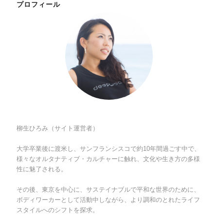
プロフィール
柳生ひろみ（サイト運営者）
大学卒業後に渡米し、サンフランシスコで約10年間過ごす中で、
様々なオルタナティブ・カルチャーに触れ、文化や生き方の多様
性に魅了される。
その後、東京を中心に、サステイナブルで平和な世界のために、
ボディワーカーとして活動中しながら、より調和のとれたライフ
スタイルへのシフトを探求。