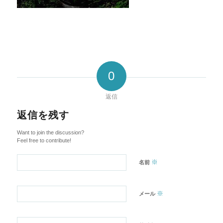
0
返信
返信を残す
Want to join the discussion?
Feel free to contribute!
※
名前
※
メール