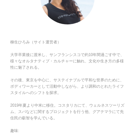
柳生ひろみ（サイト運営者）
大学卒業後に渡米し、サンフランシスコで約10年間過ごす中で、
様々なオルタナティブ・カルチャーに触れ、文化や生き方の多様
性に魅了される。
その後、東京を中心に、サステイナブルで平和な世界のために、
ボディワーカーとして活動中しながら、より調和のとれたライフ
スタイルへのシフトを探求。
2019年夏より中米に移住。コスタリカにて、ウェルネスツーリズ
ム、スパなどに関するプロジェクトを行う他、グアテマラにて先
住民の叡智を学んでいる。
趣味: