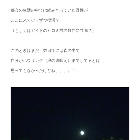
都会の生活の中では縮みきっていた野性が
ここに来て少しずつ復活？
（もしくはガイドのヒロミ君の野性に共鳴？）
このときはまだ、数日後には森の中で
自分がハウリング（狼の遠吠え）までしてるとは
思ってもなかったけどね、、、。^^;