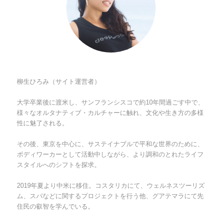
柳生ひろみ（サイト運営者）
大学卒業後に渡米し、サンフランシスコで約10年間過ごす中で、
様々なオルタナティブ・カルチャーに触れ、文化や生き方の多様
性に魅了される。
その後、東京を中心に、サステイナブルで平和な世界のために、
ボディワーカーとして活動中しながら、より調和のとれたライフ
スタイルへのシフトを探求。
2019年夏より中米に移住。コスタリカにて、ウェルネスツーリズ
ム、スパなどに関するプロジェクトを行う他、グアテマラにて先
住民の叡智を学んでいる。