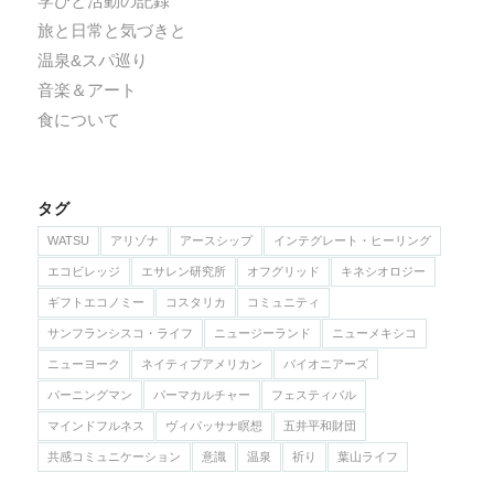
学びと活動の記録
旅と日常と気づきと
温泉&スパ巡り
音楽＆アート
食について
タグ
WATSU
アリゾナ
アースシップ
インテグレート・ヒーリング
エコビレッジ
エサレン研究所
オフグリッド
キネシオロジー
ギフトエコノミー
コスタリカ
コミュニティ
サンフランシスコ・ライフ
ニュージーランド
ニューメキシコ
ニューヨーク
ネイティブアメリカン
バイオニアーズ
バーニングマン
パーマカルチャー
フェスティバル
マインドフルネス
ヴィパッサナ瞑想
五井平和財団
共感コミュニケーション
意識
温泉
祈り
葉山ライフ