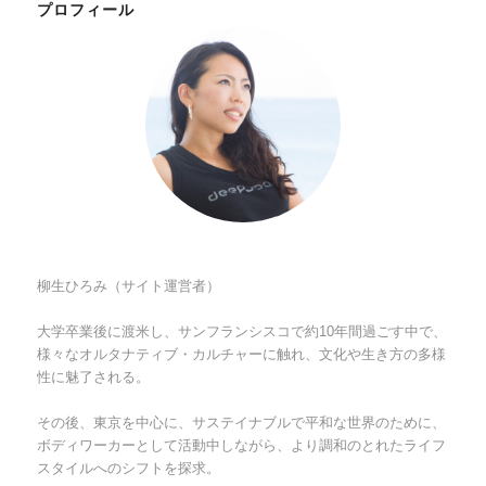
プロフィール
柳生ひろみ（サイト運営者）
大学卒業後に渡米し、サンフランシスコで約10年間過ごす中で、
様々なオルタナティブ・カルチャーに触れ、文化や生き方の多様
性に魅了される。
その後、東京を中心に、サステイナブルで平和な世界のために、
ボディワーカーとして活動中しながら、より調和のとれたライフ
スタイルへのシフトを探求。