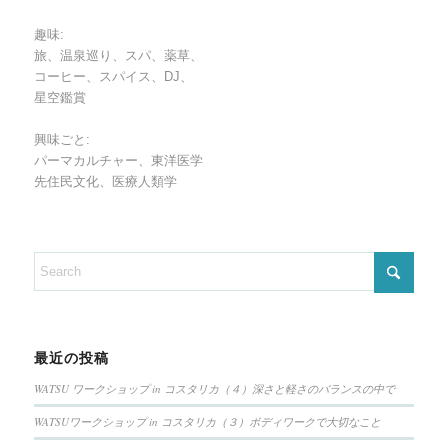
趣味:
旅、温泉巡り、スパ、薬草、
コーヒー、スパイス、DJ、
星空鑑賞
興味ごと:
パーマカルチャー、東洋医学
先住民文化、医療人類学
最近の投稿
WATSU ワークショップ in コスタリカ（４）深さと軽さのバランスの中で
WATSUワークショップ in コスタリカ（３）ボディワークで大切なこと