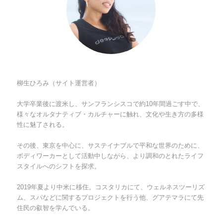
柳生ひろみ（サイト運営者）
大学卒業後に渡米し、サンフランシスコで約10年間過ごす中で、
様々なオルタナティブ・カルチャーに触れ、文化や生き方の多様
性に魅了される。
その後、東京を中心に、サステイナブルで平和な世界のために、
ボディワーカーとして活動中しながら、より調和のとれたライフ
スタイルへのシフトを探求。
2019年夏より中米に移住。コスタリカにて、ウェルネスツーリズ
ム、スパなどに関するプロジェクトを行う他、グアテマラにて先
住民の叡智を学んでいる。