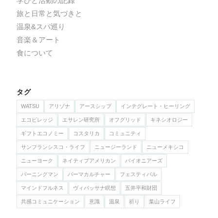
学びと活動の記録
旅と日常と気づきと
温泉&スパ巡り
音楽＆アート
食について
タグ
WATSU
アリゾナ
アースシップ
インテグレート・ヒーリング
エコビレッジ
エサレン研究所
オフグリッド
キネシオロジー
ギフトエコノミー
コスタリカ
コミュニティ
サンフランシスコ・ライフ
ニュージーランド
ニューメキシコ
ニューヨーク
ネイティブアメリカン
バイオニアーズ
バーニングマン
パーマカルチャー
フェスティバル
マインドフルネス
ヴィパッサナ瞑想
五井平和財団
共感コミュニケーション
意識
温泉
祈り
葉山ライフ