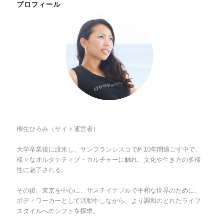
プロフィール
柳生ひろみ（サイト運営者）
大学卒業後に渡米し、サンフランシスコで約10年間過ごす中で、
様々なオルタナティブ・カルチャーに触れ、文化や生き方の多様
性に魅了される。
その後、東京を中心に、サステイナブルで平和な世界のために、
ボディワーカーとして活動中しながら、より調和のとれたライフ
スタイルへのシフトを探求。