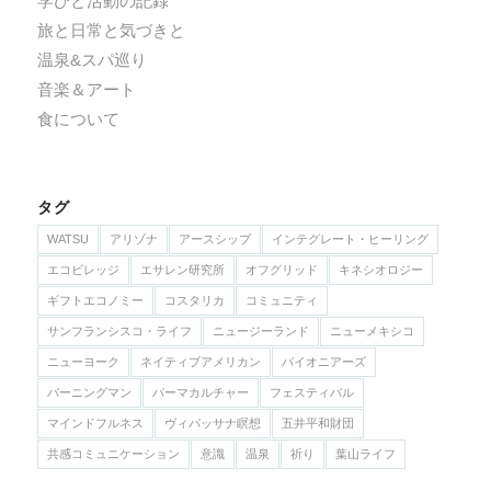
学びと活動の記録
旅と日常と気づきと
温泉&スパ巡り
音楽＆アート
食について
タグ
WATSU
アリゾナ
アースシップ
インテグレート・ヒーリング
エコビレッジ
エサレン研究所
オフグリッド
キネシオロジー
ギフトエコノミー
コスタリカ
コミュニティ
サンフランシスコ・ライフ
ニュージーランド
ニューメキシコ
ニューヨーク
ネイティブアメリカン
バイオニアーズ
バーニングマン
パーマカルチャー
フェスティバル
マインドフルネス
ヴィパッサナ瞑想
五井平和財団
共感コミュニケーション
意識
温泉
祈り
葉山ライフ