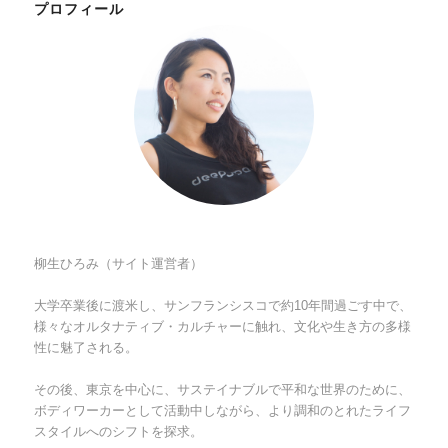
プロフィール
柳生ひろみ（サイト運営者）
大学卒業後に渡米し、サンフランシスコで約10年間過ごす中で、
様々なオルタナティブ・カルチャーに触れ、文化や生き方の多様
性に魅了される。
その後、東京を中心に、サステイナブルで平和な世界のために、
ボディワーカーとして活動中しながら、より調和のとれたライフ
スタイルへのシフトを探求。