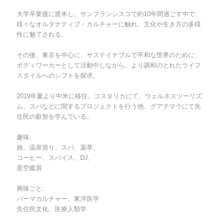
大学卒業後に渡米し、サンフランシスコで約10年間過ごす中で、
様々なオルタナティブ・カルチャーに触れ、文化や生き方の多様
性に魅了される。
その後、東京を中心に、サステイナブルで平和な世界のために、
ボディワーカーとして活動中しながら、より調和のとれたライフ
スタイルへのシフトを探求。
2019年夏より中米に移住。コスタリカにて、ウェルネスツーリズ
ム、スパなどに関するプロジェクトを行う他、グアテマラにて先
住民の叡智を学んでいる。
趣味:
旅、温泉巡り、スパ、薬草、
コーヒー、スパイス、DJ、
星空鑑賞
興味ごと:
パーマカルチャー、東洋医学
先住民文化、医療人類学