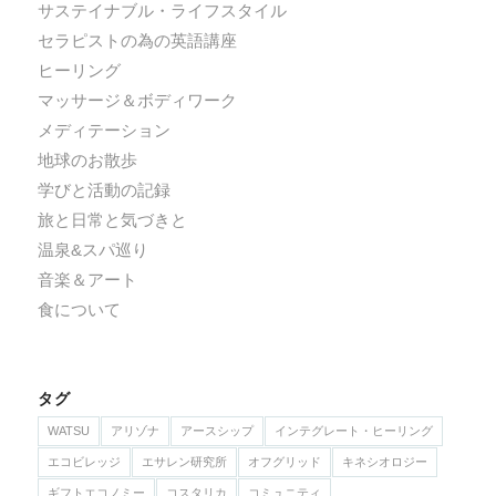
サステイナブル・ライフスタイル
セラピストの為の英語講座
ヒーリング
マッサージ＆ボディワーク
メディテーション
地球のお散歩
学びと活動の記録
旅と日常と気づきと
温泉&スパ巡り
音楽＆アート
食について
タグ
WATSU
アリゾナ
アースシップ
インテグレート・ヒーリング
エコビレッジ
エサレン研究所
オフグリッド
キネシオロジー
ギフトエコノミー
コスタリカ
コミュニティ