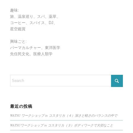
趣味:
旅、温泉巡り、スパ、薬草、
コーヒー、スパイス、DJ、
星空鑑賞
興味ごと:
パーマカルチャー、東洋医学
先住民文化、医療人類学
最近の投稿
WATSU ワークショップ in コスタリカ（４）深さと軽さのバランスの中で
WATSUワークショップ in コスタリカ（３）ボディワークで大切なこと