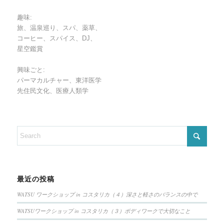
趣味:
旅、温泉巡り、スパ、薬草、
コーヒー、スパイス、DJ、
星空鑑賞
興味ごと:
パーマカルチャー、東洋医学
先住民文化、医療人類学
最近の投稿
WATSU ワークショップ in コスタリカ（４）深さと軽さのバランスの中で
WATSUワークショップ in コスタリカ（３）ボディワークで大切なこと