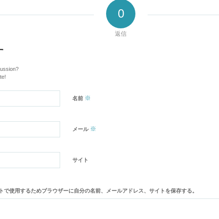
0
返信
す
cussion?
te!
※
名前
※
メール
サイト
トで使用するためブラウザーに自分の名前、メールアドレス、サイトを保存する。