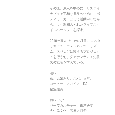
その後、東京を中心に、サステイ
ナブルで平和な世界のために、ボ
ディワーカーとして活動中しなが
ら、より調和のとれたライフスタ
イルへのシフトを探求。
2019年夏より中米に移住。コスタ
リカにて、ウェルネスツーリズ
ム、スパなどに関するプロジェク
トを行う他、グアテマラにて先住
民の叡智を学んでいる。
趣味:
旅、温泉巡り、スパ、薬草、
コーヒー、スパイス、DJ、
星空鑑賞
興味ごと:
パーマカルチャー、東洋医学
先住民文化、医療人類学