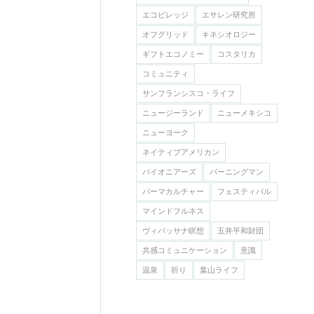
エコビレッジ
エサレン研究所
オフグリッド
キネシオロジー
ギフトエコノミー
コスタリカ
コミュニティ
サンフランシスコ・ライフ
ニュージーランド
ニューメキシコ
ニューヨーク
ネイティブアメリカン
バイオニアーズ
バーニングマン
パーマカルチャー
フェスティバル
マインドフルネス
ヴィパッサナ瞑想
五井平和財団
共感コミュニケーション
意識
温泉
祈り
葉山ライフ