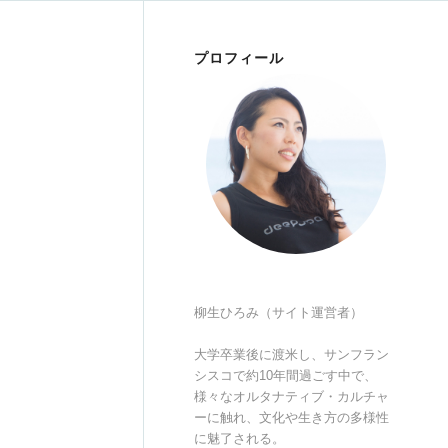
プロフィール
柳生ひろみ（サイト運営者）
大学卒業後に渡米し、サンフラン
シスコで約10年間過ごす中で、
様々なオルタナティブ・カルチャ
ーに触れ、文化や生き方の多様性
に魅了される。