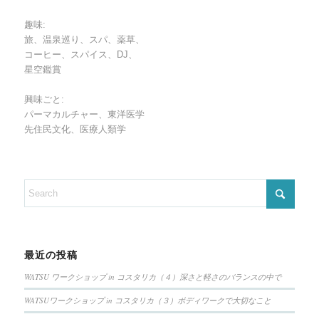
趣味:
旅、温泉巡り、スパ、薬草、
コーヒー、スパイス、DJ、
星空鑑賞
興味ごと:
パーマカルチャー、東洋医学
先住民文化、医療人類学
最近の投稿
WATSU ワークショップ in コスタリカ（４）深さと軽さのバランスの中で
WATSUワークショップ in コスタリカ（３）ボディワークで大切なこと