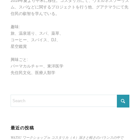
2019年夏より中米に移住。コスタリカにて、ウェルネスツーリズ
ム、スパなどに関するプロジェクトを行う他、グアテマラにて先
住民の叡智を学んでいる。
趣味:
旅、温泉巡り、スパ、薬草、
コーヒー、スパイス、DJ、
星空鑑賞
興味ごと:
パーマカルチャー、東洋医学
先住民文化、医療人類学
最近の投稿
WATSU ワークショップ in コスタリカ（４）深さと軽さのバランスの中で