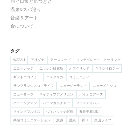
旅と日常と気づきと
温泉&スパ巡り
音楽＆アート
食について
タグ
WATSU
アリゾナ
アースシップ
インテグレート・ヒーリング
エコビレッジ
エサレン研究所
オフグリッド
キネシオロジー
ギフトエコノミー
コスタリカ
コミュニティ
サンフランシスコ・ライフ
ニュージーランド
ニューメキシコ
ニューヨーク
ネイティブアメリカン
バイオニアーズ
バーニングマン
パーマカルチャー
フェスティバル
マインドフルネス
ヴィパッサナ瞑想
五井平和財団
共感コミュニケーション
意識
温泉
祈り
葉山ライフ