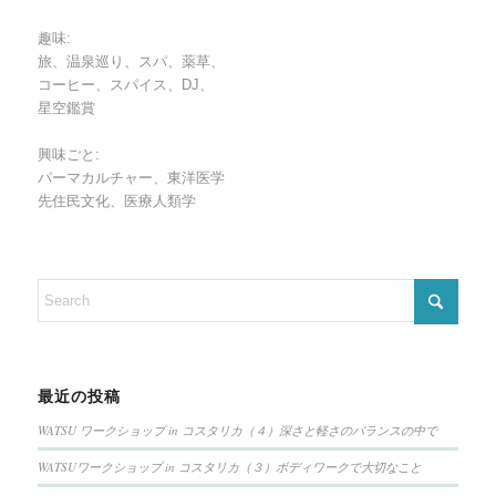
趣味:
旅、温泉巡り、スパ、薬草、
コーヒー、スパイス、DJ、
星空鑑賞
興味ごと:
パーマカルチャー、東洋医学
先住民文化、医療人類学
最近の投稿
WATSU ワークショップ in コスタリカ（４）深さと軽さのバランスの中で
WATSUワークショップ in コスタリカ（３）ボディワークで大切なこと