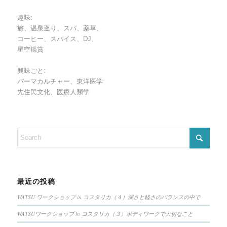
趣味:
旅、温泉巡り、スパ、薬草、
コーヒー、スパイス、DJ、
星空鑑賞
興味ごと:
パーマカルチャー、東洋医学
先住民文化、医療人類学
最近の投稿
WATSU ワークショップ in コスタリカ（４）深さと軽さのバランスの中で
WATSUワークショップ in コスタリカ（３）ボディワークで大切なこと