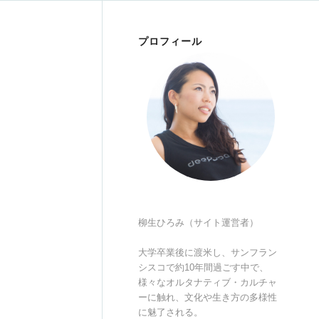
プロフィール
柳生ひろみ（サイト運営者）
大学卒業後に渡米し、サンフラン
シスコで約10年間過ごす中で、
様々なオルタナティブ・カルチャ
ーに触れ、文化や生き方の多様性
に魅了される。