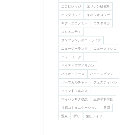
エコビレッジ
エサレン研究所
オフグリッド
キネシオロジー
ギフトエコノミー
コスタリカ
コミュニティ
サンフランシスコ・ライフ
ニュージーランド
ニューメキシコ
ニューヨーク
ネイティブアメリカン
バイオニアーズ
バーニングマン
パーマカルチャー
フェスティバル
マインドフルネス
ヴィパッサナ瞑想
五井平和財団
共感コミュニケーション
意識
温泉
祈り
葉山ライフ