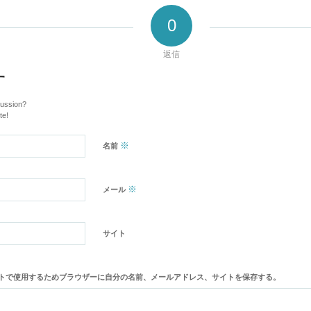
0
返信
す
cussion?
te!
※
名前
※
メール
サイト
トで使用するためブラウザーに自分の名前、メールアドレス、サイトを保存する。