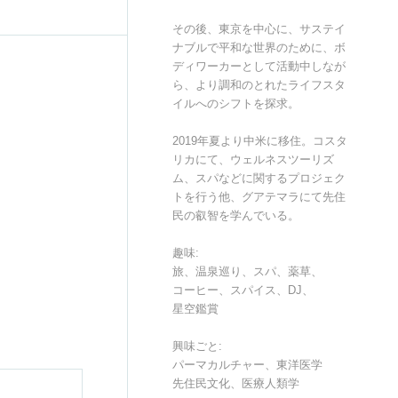
その後、東京を中心に、サステイ
ナブルで平和な世界のために、ボ
ディワーカーとして活動中しなが
ら、より調和のとれたライフスタ
イルへのシフトを探求。
2019年夏より中米に移住。コスタ
リカにて、ウェルネスツーリズ
ム、スパなどに関するプロジェク
トを行う他、グアテマラにて先住
民の叡智を学んでいる。
趣味:
旅、温泉巡り、スパ、薬草、
コーヒー、スパイス、DJ、
星空鑑賞
興味ごと:
パーマカルチャー、東洋医学
先住民文化、医療人類学