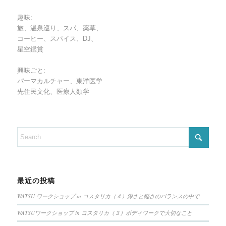
趣味:
旅、温泉巡り、スパ、薬草、
コーヒー、スパイス、DJ、
星空鑑賞
興味ごと:
パーマカルチャー、東洋医学
先住民文化、医療人類学
最近の投稿
WATSU ワークショップ in コスタリカ（４）深さと軽さのバランスの中で
WATSUワークショップ in コスタリカ（３）ボディワークで大切なこと