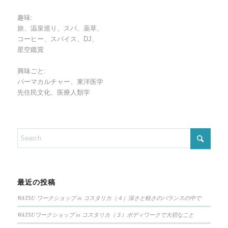
趣味:
旅、温泉巡り、スパ、薬草、
コーヒー、スパイス、DJ、
星空鑑賞
興味ごと:
パーマカルチャー、東洋医学
先住民文化、医療人類学
最近の投稿
WATSU ワークショップ in コスタリカ（４）深さと軽さのバランスの中で
WATSUワークショップ in コスタリカ（３）ボディワークで大切なこと