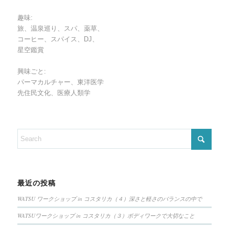
趣味:
旅、温泉巡り、スパ、薬草、
コーヒー、スパイス、DJ、
星空鑑賞
興味ごと:
パーマカルチャー、東洋医学
先住民文化、医療人類学
最近の投稿
WATSU ワークショップ in コスタリカ（４）深さと軽さのバランスの中で
WATSUワークショップ in コスタリカ（３）ボディワークで大切なこと