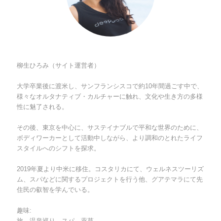
柳生ひろみ（サイト運営者）
大学卒業後に渡米し、サンフランシスコで約10年間過ごす中で、
様々なオルタナティブ・カルチャーに触れ、文化や生き方の多様
性に魅了される。
その後、東京を中心に、サステイナブルで平和な世界のために、
ボディワーカーとして活動中しながら、より調和のとれたライフ
スタイルへのシフトを探求。
2019年夏より中米に移住。コスタリカにて、ウェルネスツーリズ
ム、スパなどに関するプロジェクトを行う他、グアテマラにて先
住民の叡智を学んでいる。
趣味:
旅、温泉巡り、スパ、薬草、