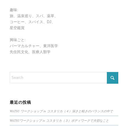
趣味:
旅、温泉巡り、スパ、薬草、
コーヒー、スパイス、DJ、
星空鑑賞
興味ごと:
パーマカルチャー、東洋医学
先住民文化、医療人類学
最近の投稿
WATSU ワークショップ in コスタリカ（４）深さと軽さのバランスの中で
WATSUワークショップ in コスタリカ（３）ボディワークで大切なこと