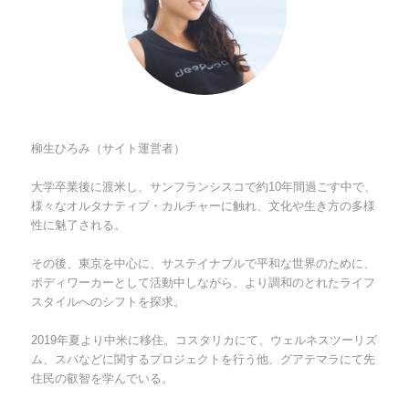
柳生ひろみ（サイト運営者）
大学卒業後に渡米し、サンフランシスコで約10年間過ごす中で、
様々なオルタナティブ・カルチャーに触れ、文化や生き方の多様
性に魅了される。
その後、東京を中心に、サステイナブルで平和な世界のために、
ボディワーカーとして活動中しながら、より調和のとれたライフ
スタイルへのシフトを探求。
2019年夏より中米に移住。コスタリカにて、ウェルネスツーリズ
ム、スパなどに関するプロジェクトを行う他、グアテマラにて先
住民の叡智を学んでいる。