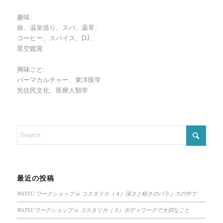
趣味:
旅、温泉巡り、スパ、薬草、
コーヒー、スパイス、DJ、
星空鑑賞
興味ごと:
パーマカルチャー、東洋医学
先住民文化、医療人類学
最近の投稿
WATSU ワークショップ in コスタリカ（４）深さと軽さのバランスの中で
WATSUワークショップ in コスタリカ（３）ボディワークで大切なこと