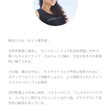
柳生ひろみ（サイト運営者）
大学卒業後に渡米し、サンフランシスコで約10年間過ごす中で、
様々なオルタナティブ・カルチャーに触れ、文化や生き方の多様
性に魅了される。
その後、東京を中心に、サステイナブルで平和な世界のために、
ボディワーカーとして活動中しながら、より調和のとれたライフ
スタイルへのシフトを探求。
2019年夏より中米に移住。コスタリカにて、ウェルネスツーリズ
ム、スパなどに関するプロジェクトを行う他、グアテマラにて先
住民の叡智を学んでいる。