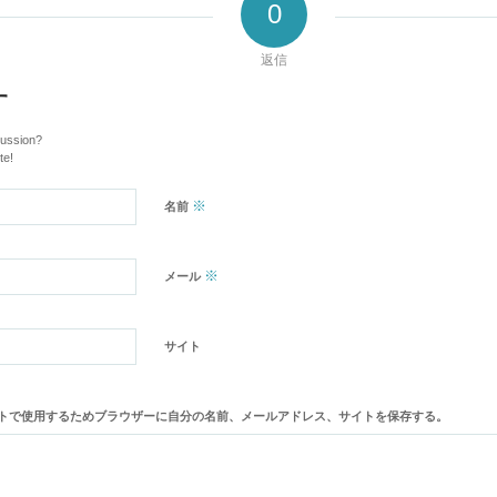
0
返信
す
cussion?
te!
※
名前
※
メール
サイト
トで使用するためブラウザーに自分の名前、メールアドレス、サイトを保存する。