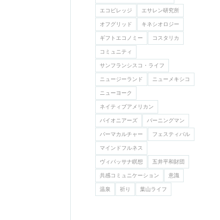
エコビレッジ
エサレン研究所
オフグリッド
キネシオロジー
ギフトエコノミー
コスタリカ
コミュニティ
サンフランシスコ・ライフ
ニュージーランド
ニューメキシコ
ニューヨーク
ネイティブアメリカン
バイオニアーズ
バーニングマン
パーマカルチャー
フェスティバル
マインドフルネス
ヴィパッサナ瞑想
五井平和財団
共感コミュニケーション
意識
温泉
祈り
葉山ライフ