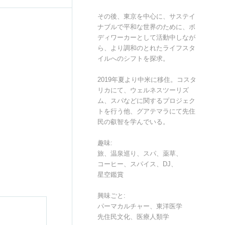
その後、東京を中心に、サステイ
ナブルで平和な世界のために、ボ
ディワーカーとして活動中しなが
ら、より調和のとれたライフスタ
イルへのシフトを探求。
2019年夏より中米に移住。コスタ
リカにて、ウェルネスツーリズ
ム、スパなどに関するプロジェク
トを行う他、グアテマラにて先住
民の叡智を学んでいる。
趣味:
旅、温泉巡り、スパ、薬草、
コーヒー、スパイス、DJ、
星空鑑賞
興味ごと:
パーマカルチャー、東洋医学
先住民文化、医療人類学