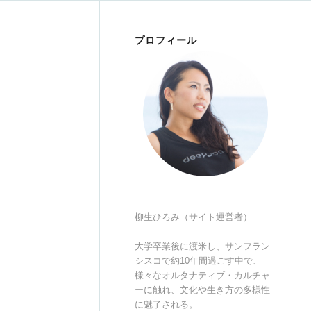
プロフィール
柳生ひろみ（サイト運営者）
大学卒業後に渡米し、サンフラン
シスコで約10年間過ごす中で、
様々なオルタナティブ・カルチャ
ーに触れ、文化や生き方の多様性
に魅了される。