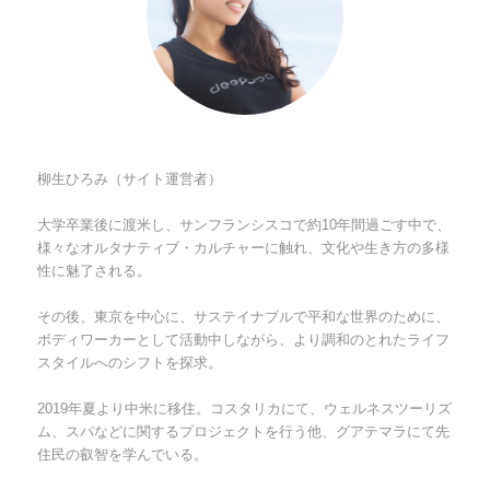
柳生ひろみ（サイト運営者）
大学卒業後に渡米し、サンフランシスコで約10年間過ごす中で、
様々なオルタナティブ・カルチャーに触れ、文化や生き方の多様
性に魅了される。
その後、東京を中心に、サステイナブルで平和な世界のために、
ボディワーカーとして活動中しながら、より調和のとれたライフ
スタイルへのシフトを探求。
2019年夏より中米に移住。コスタリカにて、ウェルネスツーリズ
ム、スパなどに関するプロジェクトを行う他、グアテマラにて先
住民の叡智を学んでいる。