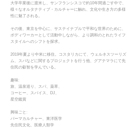
大学卒業後に渡米し、サンフランシスコで約10年間過ごす中で、
様々なオルタナティブ・カルチャーに触れ、文化や生き方の多様
性に魅了される。
その後、東京を中心に、サステイナブルで平和な世界のために、
ボディワーカーとして活動中しながら、より調和のとれたライフ
スタイルへのシフトを探求。
2019年夏より中米に移住。コスタリカにて、ウェルネスツーリズ
ム、スパなどに関するプロジェクトを行う他、グアテマラにて先
住民の叡智を学んでいる。
趣味:
旅、温泉巡り、スパ、薬草、
コーヒー、スパイス、DJ、
星空鑑賞
興味ごと:
パーマカルチャー、東洋医学
先住民文化、医療人類学