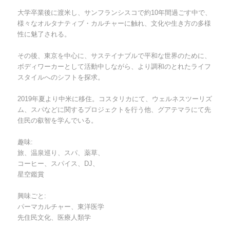
大学卒業後に渡米し、サンフランシスコで約10年間過ごす中で、
様々なオルタナティブ・カルチャーに触れ、文化や生き方の多様
性に魅了される。
その後、東京を中心に、サステイナブルで平和な世界のために、
ボディワーカーとして活動中しながら、より調和のとれたライフ
スタイルへのシフトを探求。
2019年夏より中米に移住。コスタリカにて、ウェルネスツーリズ
ム、スパなどに関するプロジェクトを行う他、グアテマラにて先
住民の叡智を学んでいる。
趣味:
旅、温泉巡り、スパ、薬草、
コーヒー、スパイス、DJ、
星空鑑賞
興味ごと:
パーマカルチャー、東洋医学
先住民文化、医療人類学