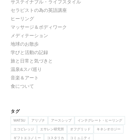
サステイナブル・ライフスタイル
セラピストの為の英語講座
ヒーリング
マッサージ＆ボディワーク
メディテーション
地球のお散歩
学びと活動の記録
旅と日常と気づきと
温泉&スパ巡り
音楽＆アート
食について
タグ
WATSU
アリゾナ
アースシップ
インテグレート・ヒーリング
エコビレッジ
エサレン研究所
オフグリッド
キネシオロジー
ギフトエコノミー
コスタリカ
コミュニティ