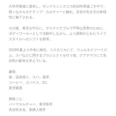
大学卒業後に渡米し、サンフランシスコで約10年間過ごす中で、
様々なオルタナティブ・カルチャーに触れ、文化や生き方の多様
性に魅了される。
その後、東京を中心に、サステイナブルで平和な世界のために、
ボディワーカーとして活動中しながら、より調和のとれたライフ
スタイルへのシフトを探求。
2019年夏より中米に移住。コスタリカにて、ウェルネスツーリズ
ム、スパなどに関するプロジェクトを行う他、グアテマラにて先
住民の叡智を学んでいる。
趣味:
旅、温泉巡り、スパ、薬草、
コーヒー、スパイス、DJ、
星空鑑賞
興味ごと:
パーマカルチャー、東洋医学
先住民文化、医療人類学