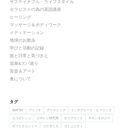
サステイナブル・ライフスタイル
セラピストの為の英語講座
ヒーリング
マッサージ＆ボディワーク
メディテーション
地球のお散歩
学びと活動の記録
旅と日常と気づきと
温泉&スパ巡り
音楽＆アート
食について
タグ
WATSU
アリゾナ
アースシップ
インテグレート・ヒーリング
エコビレッジ
エサレン研究所
オフグリッド
キネシオロジー
ギフトエコノミー
コスタリカ
コミュニティ