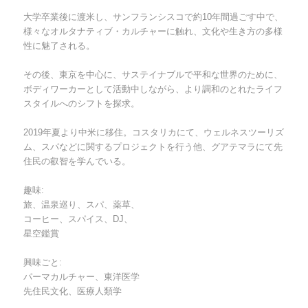
大学卒業後に渡米し、サンフランシスコで約10年間過ごす中で、
様々なオルタナティブ・カルチャーに触れ、文化や生き方の多様
性に魅了される。
その後、東京を中心に、サステイナブルで平和な世界のために、
ボディワーカーとして活動中しながら、より調和のとれたライフ
スタイルへのシフトを探求。
2019年夏より中米に移住。コスタリカにて、ウェルネスツーリズ
ム、スパなどに関するプロジェクトを行う他、グアテマラにて先
住民の叡智を学んでいる。
趣味:
旅、温泉巡り、スパ、薬草、
コーヒー、スパイス、DJ、
星空鑑賞
興味ごと:
パーマカルチャー、東洋医学
先住民文化、医療人類学