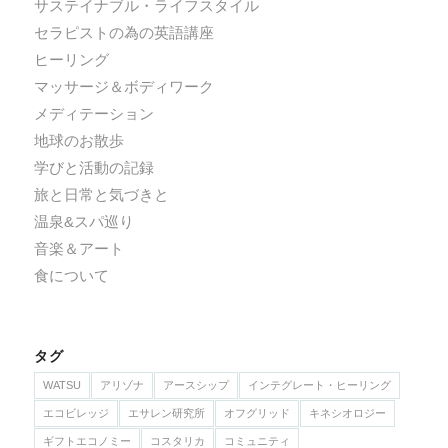
サステイナブル・ライフスタイル
セラピストの為の英語講座
ヒーリング
マッサージ＆ボディワーク
メディテーション
地球のお散歩
学びと活動の記録
旅と日常と気づきと
温泉&スパ巡り
音楽＆アート
食について
タグ
WATSU
アリゾナ
アースシップ
インテグレート・ヒーリング
エコビレッジ
エサレン研究所
オフグリッド
キネシオロジー
ギフトエコノミー
コスタリカ
コミュニティ