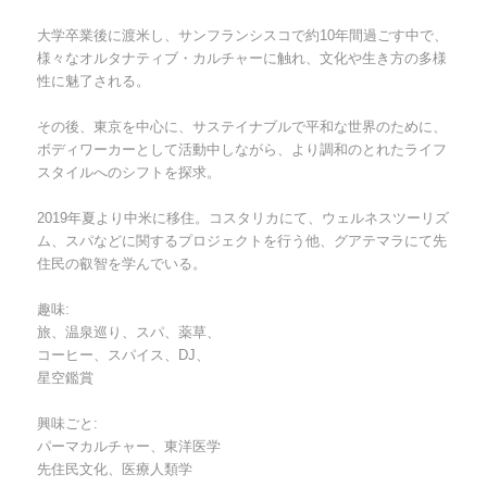
大学卒業後に渡米し、サンフランシスコで約10年間過ごす中で、
様々なオルタナティブ・カルチャーに触れ、文化や生き方の多様
性に魅了される。
その後、東京を中心に、サステイナブルで平和な世界のために、
ボディワーカーとして活動中しながら、より調和のとれたライフ
スタイルへのシフトを探求。
2019年夏より中米に移住。コスタリカにて、ウェルネスツーリズ
ム、スパなどに関するプロジェクトを行う他、グアテマラにて先
住民の叡智を学んでいる。
趣味:
旅、温泉巡り、スパ、薬草、
コーヒー、スパイス、DJ、
星空鑑賞
興味ごと:
パーマカルチャー、東洋医学
先住民文化、医療人類学