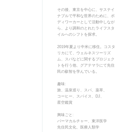
その後、東京を中心に、サステイ
ナブルで平和な世界のために、ボ
ディワーカーとして活動中しなが
ら、より調和のとれたライフスタ
イルへのシフトを探求。
2019年夏より中米に移住。コスタ
リカにて、ウェルネスツーリズ
ム、スパなどに関するプロジェク
トを行う他、グアテマラにて先住
民の叡智を学んでいる。
趣味:
旅、温泉巡り、スパ、薬草、
コーヒー、スパイス、DJ、
星空鑑賞
興味ごと:
パーマカルチャー、東洋医学
先住民文化、医療人類学