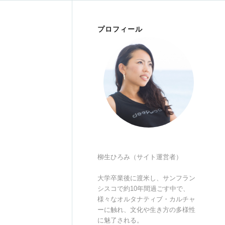
プロフィール
柳生ひろみ（サイト運営者）
大学卒業後に渡米し、サンフラン
シスコで約10年間過ごす中で、
様々なオルタナティブ・カルチャ
ーに触れ、文化や生き方の多様性
に魅了される。