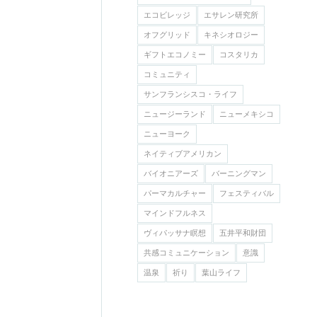
エコビレッジ
エサレン研究所
オフグリッド
キネシオロジー
ギフトエコノミー
コスタリカ
コミュニティ
サンフランシスコ・ライフ
ニュージーランド
ニューメキシコ
ニューヨーク
ネイティブアメリカン
バイオニアーズ
バーニングマン
パーマカルチャー
フェスティバル
マインドフルネス
ヴィパッサナ瞑想
五井平和財団
共感コミュニケーション
意識
温泉
祈り
葉山ライフ