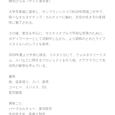
柳生ひろみ（サイト運営者）
大学卒業後に渡米し、サンフランシスコで約10年間過ごす中で、
様々なオルタナティブ・カルチャーに触れ、文化や生き方の多様
性に魅了される。
その後、東京を中心に、サステイナブルで平和な世界のために、
ボディワーカーとして活動中しながら、より調和のとれたライフ
スタイルへのシフトを探求。
2019年夏より中米に移住。コスタリカにて、ウェルネスツーリズ
ム、スパなどに関するプロジェクトを行う他、グアテマラにて先
住民の叡智を学んでいる。
趣味:
旅、温泉巡り、スパ、薬草、
コーヒー、スパイス、DJ、
星空鑑賞
興味ごと:
パーマカルチャー、東洋医学
先住民文化、医療人類学